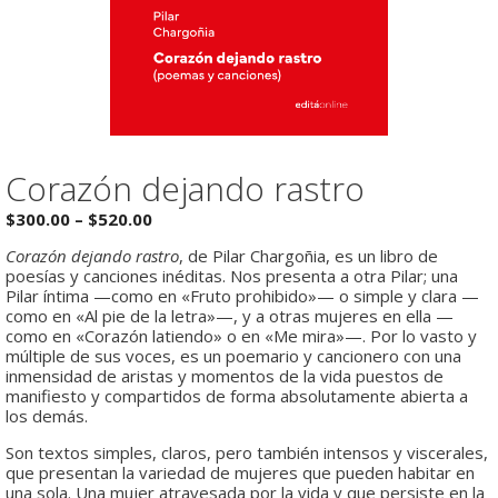
Corazón dejando rastro
Rango
$
300.00
–
$
520.00
de
Corazón dejando rastro
, de Pilar Chargoñia, es un libro de
precios:
poesías y canciones inéditas. Nos presenta a otra Pilar; una
desde
Pilar íntima —como en «Fruto prohibido»— o simple y clara —
$300.00
como en «Al pie de la letra»—, y a otras mujeres en ella —
hasta
como en «Corazón latiendo» o en «Me mira»—. Por lo vasto y
$520.00
múltiple de sus voces, es un poemario y cancionero con una
inmensidad de aristas y momentos de la vida puestos de
manifiesto y compartidos de forma absolutamente abierta a
los demás.
Son textos simples, claros, pero también intensos y viscerales,
que presentan la variedad de mujeres que pueden habitar en
una sola. Una mujer atravesada por la vida y que persiste en la